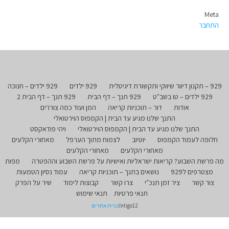
Meta
התחבר
929 – תקנון דיוור שיווקי ותקשורת דיגיטלית
929 ילדים
929 ילדים – חנוכה
929 ילדים – טו בשב"ט
929 תנך – דף הבית
929 תנך – דף הבית 2
אודות
דור – תוכניות קריאה
המן ועוד כמה צוררים
התנך שלנו מגיע עד הבית | הקמפוס הוירטואלי
התנך שלנו מגיע עד הבית | הקמפוס הוירטואלי
ויהי פודאקסט
חלופה לעמוד הקמפוס
יוטיוב
לצמוח מתוך הערפל
מאחורי הקלעים
מאחורי הקלעים
מאחורי הקלעים
מה פרשת השבוע? קריאות ישראליות ואישיות על פרשת השבוע וההפטרה
מפות
מצטרפים ל929
נושאים בתנך – תוכניות קריאה
עמוד נסיון הטמעות
צור קשר
ציר זמן תנכ"י
צרו קשר
קבוצות לימוד
שיר על הפרק
תנאי פרטיות
תנאי שימוש
Intigo12
בניית אתרים