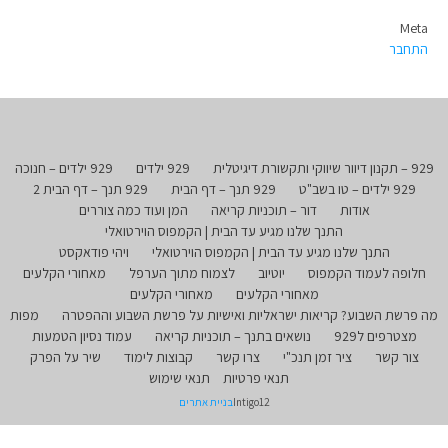
Meta
התחבר
929 – תקנון דיוור שיווקי ותקשורת דיגיטלית
929 ילדים
929 ילדים – חנוכה
929 ילדים – טו בשב"ט
929 תנך – דף הבית
929 תנך – דף הבית 2
אודות
דור – תוכניות קריאה
המן ועוד כמה צוררים
התנך שלנו מגיע עד הבית | הקמפוס הוירטואלי
התנך שלנו מגיע עד הבית | הקמפוס הוירטואלי
ויהי פודאקסט
חלופה לעמוד הקמפוס
יוטיוב
לצמוח מתוך הערפל
מאחורי הקלעים
מאחורי הקלעים
מאחורי הקלעים
מה פרשת השבוע? קריאות ישראליות ואישיות על פרשת השבוע וההפטרה
מפות
מצטרפים ל929
נושאים בתנך – תוכניות קריאה
עמוד נסיון הטמעות
צור קשר
ציר זמן תנכ"י
צרו קשר
קבוצות לימוד
שיר על הפרק
תנאי פרטיות
תנאי שימוש
Intigo12
בניית אתרים