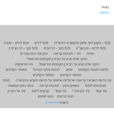
Meta
התחבר
929 – תקנון דיוור שיווקי ותקשורת דיגיטלית
929 ילדים
929 ילדים – חנוכה
929 ילדים – טו בשב"ט
929 תנך – דף הבית
929 תנך – דף הבית 2
אודות
דור – תוכניות קריאה
המן ועוד כמה צוררים
התנך שלנו מגיע עד הבית | הקמפוס הוירטואלי
התנך שלנו מגיע עד הבית | הקמפוס הוירטואלי
ויהי פודאקסט
חלופה לעמוד הקמפוס
יוטיוב
לצמוח מתוך הערפל
מאחורי הקלעים
מאחורי הקלעים
מאחורי הקלעים
מה פרשת השבוע? קריאות ישראליות ואישיות על פרשת השבוע וההפטרה
מפות
מצטרפים ל929
נושאים בתנך – תוכניות קריאה
עמוד נסיון הטמעות
צור קשר
ציר זמן תנכ"י
צרו קשר
קבוצות לימוד
שיר על הפרק
תנאי פרטיות
תנאי שימוש
Intigo12
בניית אתרים