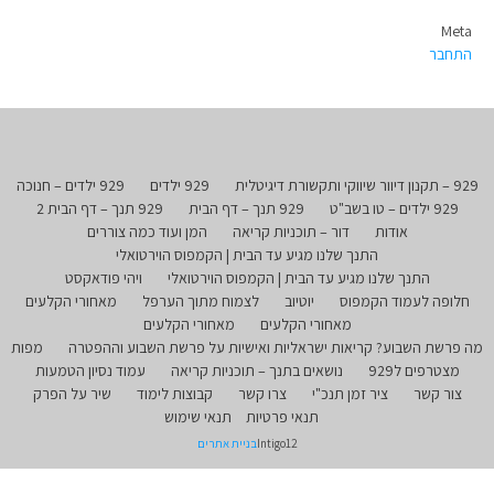
Meta
התחבר
929 – תקנון דיוור שיווקי ותקשורת דיגיטלית
929 ילדים
929 ילדים – חנוכה
929 ילדים – טו בשב"ט
929 תנך – דף הבית
929 תנך – דף הבית 2
אודות
דור – תוכניות קריאה
המן ועוד כמה צוררים
התנך שלנו מגיע עד הבית | הקמפוס הוירטואלי
התנך שלנו מגיע עד הבית | הקמפוס הוירטואלי
ויהי פודאקסט
חלופה לעמוד הקמפוס
יוטיוב
לצמוח מתוך הערפל
מאחורי הקלעים
מאחורי הקלעים
מאחורי הקלעים
מה פרשת השבוע? קריאות ישראליות ואישיות על פרשת השבוע וההפטרה
מפות
מצטרפים ל929
נושאים בתנך – תוכניות קריאה
עמוד נסיון הטמעות
צור קשר
ציר זמן תנכ"י
צרו קשר
קבוצות לימוד
שיר על הפרק
תנאי פרטיות
תנאי שימוש
Intigo12
בניית אתרים