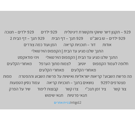
929 – תקנון דיוור שיווקי ותקשורת דיגיטלית
929 ילדים
929 ילדים – חנוכה
929 ילדים – טו בשב"ט
929 תנך – דף הבית
929 תנך – דף הבית 2
אודות
דור – תוכניות קריאה
המן ועוד כמה צוררים
התנך שלנו מגיע עד הבית | הקמפוס הוירטואלי
התנך שלנו מגיע עד הבית | הקמפוס הוירטואלי
ויהי פודאקסט
חלופה לעמוד הקמפוס
יוטיוב
לצמוח מתוך הערפל
מאחורי הקלעים
מאחורי הקלעים
מאחורי הקלעים
מה פרשת השבוע? קריאות ישראליות ואישיות על פרשת השבוע וההפטרה
מפות
מצטרפים ל929
נושאים בתנך – תוכניות קריאה
עמוד נסיון הטמעות
צור קשר
ציר זמן תנכ"י
צרו קשר
קבוצות לימוד
שיר על הפרק
תנאי פרטיות
תנאי שימוש
Intigo12
בניית אתרים