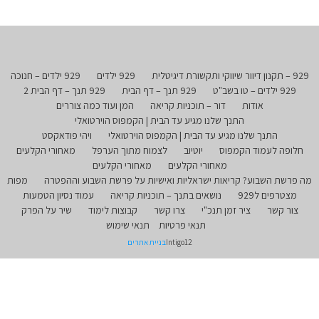
929 – תקנון דיוור שיווקי ותקשורת דיגיטלית
929 ילדים
929 ילדים – חנוכה
929 ילדים – טו בשב"ט
929 תנך – דף הבית
929 תנך – דף הבית 2
אודות
דור – תוכניות קריאה
המן ועוד כמה צוררים
התנך שלנו מגיע עד הבית | הקמפוס הוירטואלי
התנך שלנו מגיע עד הבית | הקמפוס הוירטואלי
ויהי פודאקסט
חלופה לעמוד הקמפוס
יוטיוב
לצמוח מתוך הערפל
מאחורי הקלעים
מאחורי הקלעים
מאחורי הקלעים
מה פרשת השבוע? קריאות ישראליות ואישיות על פרשת השבוע וההפטרה
מפות
מצטרפים ל929
נושאים בתנך – תוכניות קריאה
עמוד נסיון הטמעות
צור קשר
ציר זמן תנכ"י
צרו קשר
קבוצות לימוד
שיר על הפרק
תנאי פרטיות
תנאי שימוש
Intigo12
בניית אתרים