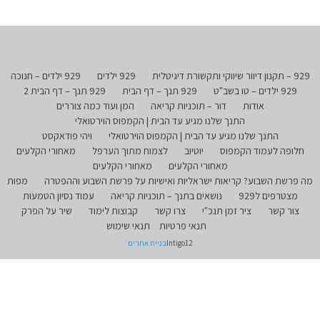
929 – תקנון דיוור שיווקי ותקשורת דיגיטלית
929 ילדים
929 ילדים – חנוכה
929 ילדים – טו בשב"ט
929 תנך – דף הבית
929 תנך – דף הבית 2
אודות
דור – תוכניות קריאה
המן ועוד כמה צוררים
התנך שלנו מגיע עד הבית | הקמפוס הוירטואלי
התנך שלנו מגיע עד הבית | הקמפוס הוירטואלי
ויהי פודאקסט
חלופה לעמוד הקמפוס
יוטיוב
לצמוח מתוך הערפל
מאחורי הקלעים
מאחורי הקלעים
מאחורי הקלעים
מה פרשת השבוע? קריאות ישראליות ואישיות על פרשת השבוע וההפטרה
מפות
מצטרפים ל929
נושאים בתנך – תוכניות קריאה
עמוד נסיון הטמעות
צור קשר
ציר זמן תנכ"י
צרו קשר
קבוצות לימוד
שיר על הפרק
תנאי פרטיות
תנאי שימוש
Intigo12
בניית אתרים