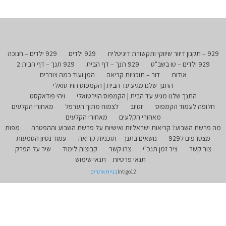
929 – תקנון דיוור שיווקי ותקשורת דיגיטלית
929 ילדים
929 ילדים – חנוכה
929 ילדים – טו בשב"ט
929 תנך – דף הבית
929 תנך – דף הבית 2
אודות
דור – תוכניות קריאה
המן ועוד כמה צוררים
התנך שלנו מגיע עד הבית | הקמפוס הוירטואלי
התנך שלנו מגיע עד הבית | הקמפוס הוירטואלי
ויהי פודאקסט
חלופה לעמוד הקמפוס
יוטיוב
לצמוח מתוך הערפל
מאחורי הקלעים
מאחורי הקלעים
מאחורי הקלעים
מה פרשת השבוע? קריאות ישראליות ואישיות על פרשת השבוע וההפטרה
מפות
מצטרפים ל929
נושאים בתנך – תוכניות קריאה
עמוד נסיון הטמעות
צור קשר
ציר זמן תנכ"י
צרו קשר
קבוצות לימוד
שיר על הפרק
תנאי פרטיות
תנאי שימוש
Intigo12
בניית אתרים