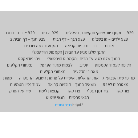
929 – תקנון דיוור שיווקי ותקשורת דיגיטלית
929 ילדים
929 ילדים – חנוכה
929 ילדים – טו בשב"ט
929 תנך – דף הבית
929 תנך – דף הבית 2
אודות
דור – תוכניות קריאה
המן ועוד כמה צוררים
התנך שלנו מגיע עד הבית | הקמפוס הוירטואלי
התנך שלנו מגיע עד הבית | הקמפוס הוירטואלי
ויהי פודאקסט
חלופה לעמוד הקמפוס
יוטיוב
לצמוח מתוך הערפל
מאחורי הקלעים
מאחורי הקלעים
מאחורי הקלעים
מה פרשת השבוע? קריאות ישראליות ואישיות על פרשת השבוע וההפטרה
מפות
מצטרפים ל929
נושאים בתנך – תוכניות קריאה
עמוד נסיון הטמעות
צור קשר
ציר זמן תנכ"י
צרו קשר
קבוצות לימוד
שיר על הפרק
תנאי פרטיות
תנאי שימוש
Intigo12
בניית אתרים