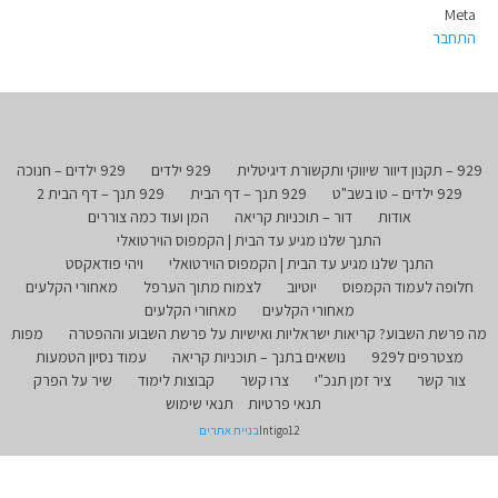
Meta
התחבר
929 – תקנון דיוור שיווקי ותקשורת דיגיטלית
929 ילדים
929 ילדים – חנוכה
929 ילדים – טו בשב"ט
929 תנך – דף הבית
929 תנך – דף הבית 2
אודות
דור – תוכניות קריאה
המן ועוד כמה צוררים
התנך שלנו מגיע עד הבית | הקמפוס הוירטואלי
התנך שלנו מגיע עד הבית | הקמפוס הוירטואלי
ויהי פודאקסט
חלופה לעמוד הקמפוס
יוטיוב
לצמוח מתוך הערפל
מאחורי הקלעים
מאחורי הקלעים
מאחורי הקלעים
מה פרשת השבוע? קריאות ישראליות ואישיות על פרשת השבוע וההפטרה
מפות
מצטרפים ל929
נושאים בתנך – תוכניות קריאה
עמוד נסיון הטמעות
צור קשר
ציר זמן תנכ"י
צרו קשר
קבוצות לימוד
שיר על הפרק
תנאי פרטיות
תנאי שימוש
Intigo12
בניית אתרים