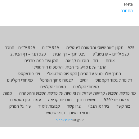
Meta
התחבר
929 – תקנון דיוור שיווקי ותקשורת דיגיטלית
929 ילדים
929 ילדים – חנוכה
929 ילדים – טו בשב"ט
929 תנך – דף הבית
929 תנך – דף הבית 2
אודות
דור – תוכניות קריאה
המן ועוד כמה צוררים
התנך שלנו מגיע עד הבית | הקמפוס הוירטואלי
התנך שלנו מגיע עד הבית | הקמפוס הוירטואלי
ויהי פודאקסט
חלופה לעמוד הקמפוס
יוטיוב
לצמוח מתוך הערפל
מאחורי הקלעים
מאחורי הקלעים
מאחורי הקלעים
מה פרשת השבוע? קריאות ישראליות ואישיות על פרשת השבוע וההפטרה
מפות
מצטרפים ל929
נושאים בתנך – תוכניות קריאה
עמוד נסיון הטמעות
צור קשר
ציר זמן תנכ"י
צרו קשר
קבוצות לימוד
שיר על הפרק
תנאי פרטיות
תנאי שימוש
Intigo12
בניית אתרים