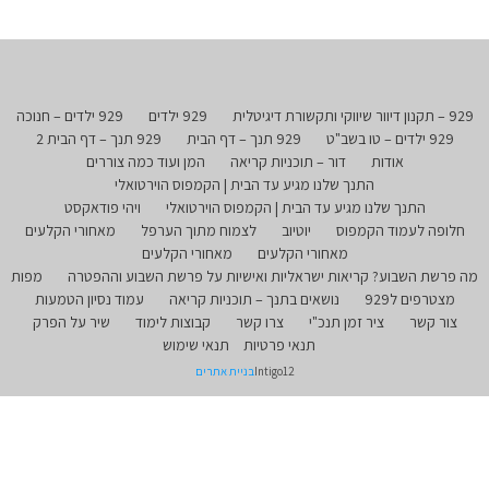
929 – תקנון דיוור שיווקי ותקשורת דיגיטלית
929 ילדים
929 ילדים – חנוכה
929 ילדים – טו בשב"ט
929 תנך – דף הבית
929 תנך – דף הבית 2
אודות
דור – תוכניות קריאה
המן ועוד כמה צוררים
התנך שלנו מגיע עד הבית | הקמפוס הוירטואלי
התנך שלנו מגיע עד הבית | הקמפוס הוירטואלי
ויהי פודאקסט
חלופה לעמוד הקמפוס
יוטיוב
לצמוח מתוך הערפל
מאחורי הקלעים
מאחורי הקלעים
מאחורי הקלעים
מה פרשת השבוע? קריאות ישראליות ואישיות על פרשת השבוע וההפטרה
מפות
מצטרפים ל929
נושאים בתנך – תוכניות קריאה
עמוד נסיון הטמעות
צור קשר
ציר זמן תנכ"י
צרו קשר
קבוצות לימוד
שיר על הפרק
תנאי פרטיות
תנאי שימוש
Intigo12
בניית אתרים