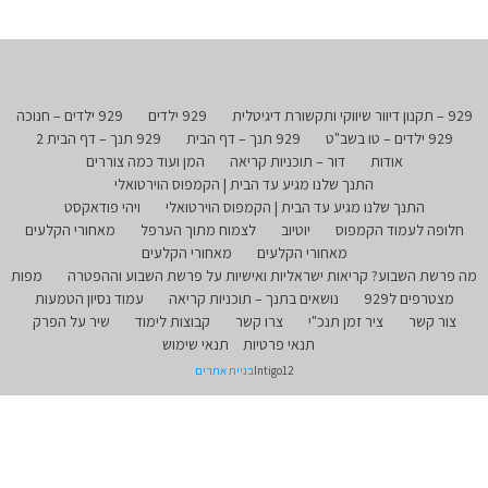
929 – תקנון דיוור שיווקי ותקשורת דיגיטלית
929 ילדים
929 ילדים – חנוכה
929 ילדים – טו בשב"ט
929 תנך – דף הבית
929 תנך – דף הבית 2
אודות
דור – תוכניות קריאה
המן ועוד כמה צוררים
התנך שלנו מגיע עד הבית | הקמפוס הוירטואלי
התנך שלנו מגיע עד הבית | הקמפוס הוירטואלי
ויהי פודאקסט
חלופה לעמוד הקמפוס
יוטיוב
לצמוח מתוך הערפל
מאחורי הקלעים
מאחורי הקלעים
מאחורי הקלעים
מה פרשת השבוע? קריאות ישראליות ואישיות על פרשת השבוע וההפטרה
מפות
מצטרפים ל929
נושאים בתנך – תוכניות קריאה
עמוד נסיון הטמעות
צור קשר
ציר זמן תנכ"י
צרו קשר
קבוצות לימוד
שיר על הפרק
תנאי פרטיות
תנאי שימוש
Intigo12
בניית אתרים