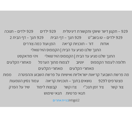
929 – תקנון דיוור שיווקי ותקשורת דיגיטלית
929 ילדים
929 ילדים – חנוכה
929 ילדים – טו בשב"ט
929 תנך – דף הבית
929 תנך – דף הבית 2
אודות
דור – תוכניות קריאה
המן ועוד כמה צוררים
התנך שלנו מגיע עד הבית | הקמפוס הוירטואלי
התנך שלנו מגיע עד הבית | הקמפוס הוירטואלי
ויהי פודאקסט
חלופה לעמוד הקמפוס
יוטיוב
לצמוח מתוך הערפל
מאחורי הקלעים
מאחורי הקלעים
מאחורי הקלעים
מה פרשת השבוע? קריאות ישראליות ואישיות על פרשת השבוע וההפטרה
מפות
מצטרפים ל929
נושאים בתנך – תוכניות קריאה
עמוד נסיון הטמעות
צור קשר
ציר זמן תנכ"י
צרו קשר
קבוצות לימוד
שיר על הפרק
תנאי פרטיות
תנאי שימוש
Intigo12
בניית אתרים