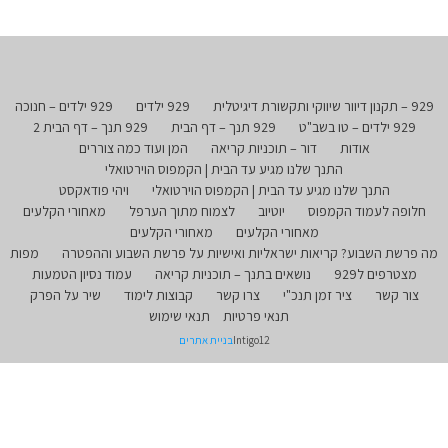
929 – תקנון דיוור שיווקי ותקשורת דיגיטלית
929 ילדים
929 ילדים – חנוכה
929 ילדים – טו בשב"ט
929 תנך – דף הבית
929 תנך – דף הבית 2
אודות
דור – תוכניות קריאה
המן ועוד כמה צוררים
התנך שלנו מגיע עד הבית | הקמפוס הוירטואלי
התנך שלנו מגיע עד הבית | הקמפוס הוירטואלי
ויהי פודאקסט
חלופה לעמוד הקמפוס
יוטיוב
לצמוח מתוך הערפל
מאחורי הקלעים
מאחורי הקלעים
מאחורי הקלעים
מה פרשת השבוע? קריאות ישראליות ואישיות על פרשת השבוע וההפטרה
מפות
מצטרפים ל929
נושאים בתנך – תוכניות קריאה
עמוד נסיון הטמעות
צור קשר
ציר זמן תנכ"י
צרו קשר
קבוצות לימוד
שיר על הפרק
תנאי פרטיות
תנאי שימוש
Intigo12
בניית אתרים