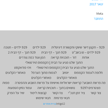
ינואר 2017
Meta
התחבר
929 – תקנון דיוור שיווקי ותקשורת דיגיטלית
929 ילדים
929 ילדים – חנוכה
929 ילדים – טו בשב"ט
929 תנך – דף הבית
929 תנך – דף הבית 2
אודות
דור – תוכניות קריאה
המן ועוד כמה צוררים
התנך שלנו מגיע עד הבית | הקמפוס הוירטואלי
התנך שלנו מגיע עד הבית | הקמפוס הוירטואלי
ויהי פודאקסט
חלופה לעמוד הקמפוס
יוטיוב
לצמוח מתוך הערפל
מאחורי הקלעים
מאחורי הקלעים
מאחורי הקלעים
מה פרשת השבוע? קריאות ישראליות ואישיות על פרשת השבוע וההפטרה
מפות
מצטרפים ל929
נושאים בתנך – תוכניות קריאה
עמוד נסיון הטמעות
צור קשר
ציר זמן תנכ"י
צרו קשר
קבוצות לימוד
שיר על הפרק
תנאי פרטיות
תנאי שימוש
Intigo12
בניית אתרים