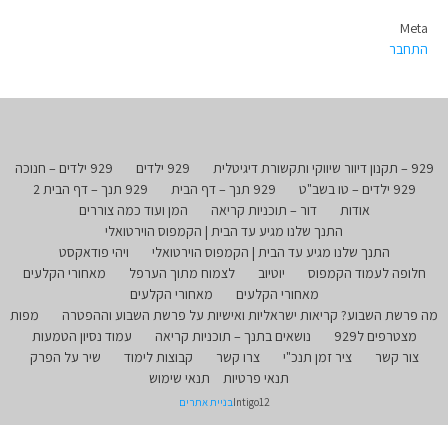
Meta
התחבר
929 – תקנון דיוור שיווקי ותקשורת דיגיטלית
929 ילדים
929 ילדים – חנוכה
929 ילדים – טו בשב"ט
929 תנך – דף הבית
929 תנך – דף הבית 2
אודות
דור – תוכניות קריאה
המן ועוד כמה צוררים
התנך שלנו מגיע עד הבית | הקמפוס הוירטואלי
התנך שלנו מגיע עד הבית | הקמפוס הוירטואלי
ויהי פודאקסט
חלופה לעמוד הקמפוס
יוטיוב
לצמוח מתוך הערפל
מאחורי הקלעים
מאחורי הקלעים
מאחורי הקלעים
מה פרשת השבוע? קריאות ישראליות ואישיות על פרשת השבוע וההפטרה
מפות
מצטרפים ל929
נושאים בתנך – תוכניות קריאה
עמוד נסיון הטמעות
צור קשר
ציר זמן תנכ"י
צרו קשר
קבוצות לימוד
שיר על הפרק
תנאי פרטיות
תנאי שימוש
Intigo12
בניית אתרים