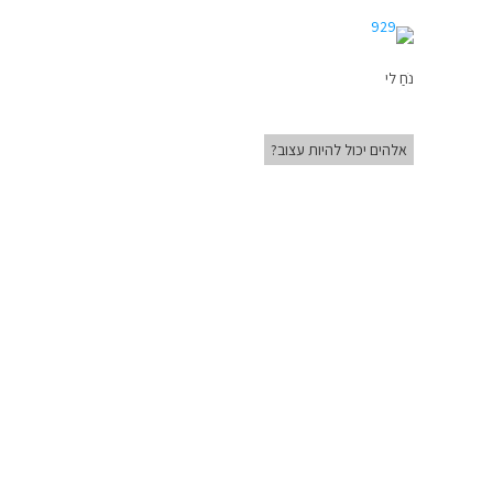
נֹחַ לי
אלהים יכול להיות עצוב?