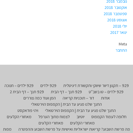
נובמבר 2018
אוקטובר 2018
ספטמבר 2018
אוגוסט 2018
יולי 2018
ינואר 2017
Meta
התחבר
929 – תקנון דיוור שיווקי ותקשורת דיגיטלית
929 ילדים
929 ילדים – חנוכה
929 ילדים – טו בשב"ט
929 תנך – דף הבית
929 תנך – דף הבית 2
אודות
דור – תוכניות קריאה
המן ועוד כמה צוררים
התנך שלנו מגיע עד הבית | הקמפוס הוירטואלי
התנך שלנו מגיע עד הבית | הקמפוס הוירטואלי
ויהי פודאקסט
חלופה לעמוד הקמפוס
יוטיוב
לצמוח מתוך הערפל
מאחורי הקלעים
מאחורי הקלעים
מאחורי הקלעים
מה פרשת השבוע? קריאות ישראליות ואישיות על פרשת השבוע וההפטרה
מפות